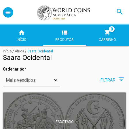
0
INÍCIO
PRODUTOS
CARRINHO
Início
/
Africa
/
Saara Ocidental
Saara Ocidental
Ordenar por
FILTRAR
ESGOTADO