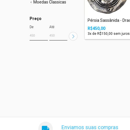
Moedas Classicas
Preço
Pérsia Sassânida - Dr
De
Até
R$450,00
3
x de
R$150,00
sem juros
Enviamos suas compras