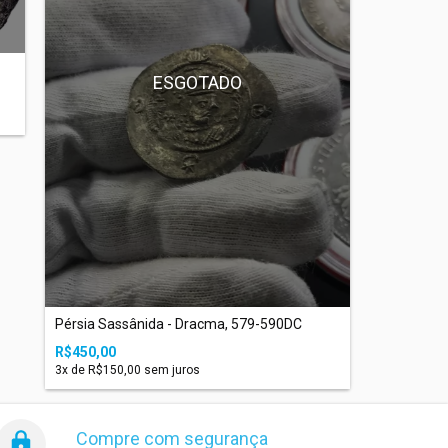
ESGOTADO
Pérsia Sassânida - Dracma, 579-590DC
R$450,00
3
x de
R$150,00
sem juros
Compre com segurança