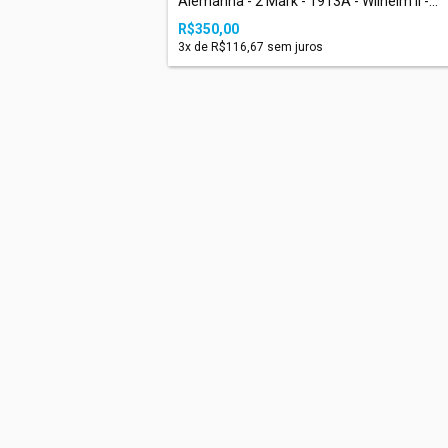
Alemanha - 2 Mark - 1913A - Wilhelm II -...
R$350,00
3
x de
R$116,67
sem juros