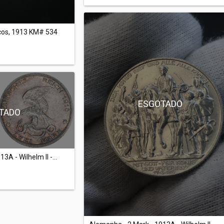
cos, 1913 KM# 534
ESGOTADO
TADO
A - Wilhelm II -...