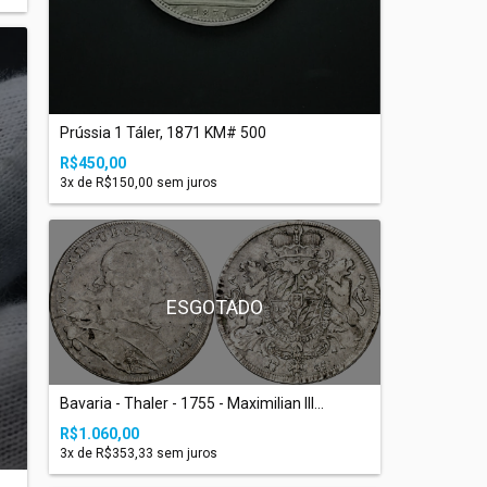
Prússia 1 Táler, 1871 KM# 500
R$450,00
3
x de
R$150,00
sem juros
ESGOTADO
Bavaria - Thaler - 1755 - Maximilian III...
R$1.060,00
3
x de
R$353,33
sem juros