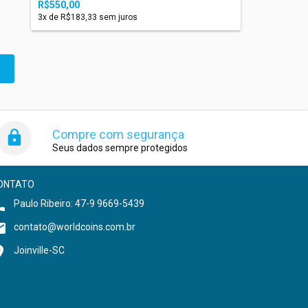
R$550,00
3
x de
R$183,33
sem juros
Compre com segurança
Seus dados sempre protegidos
ONTATO
Paulo Ribeiro: 47-9 9669-5439
contato@worldcoins.com.br
Joinville-SC