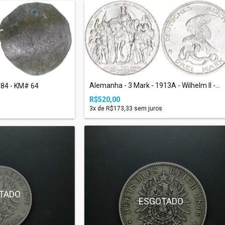
Alemanha - 3 Mark - 1913A - Wilhelm II -...
684 - KM# 64
R$520,00
3
x de
R$173,33
sem juros
TADO
ESGOTADO