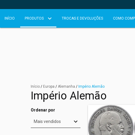
INÍCIO
PRODUTOS
TROCAS E DEVOLUÇÕES
COMO COMP
Início
/
Europa
/
Alemanha
/
Império Alemão
Império Alemão
Ordenar por