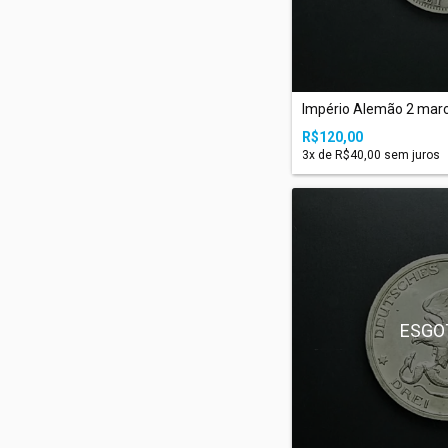
Império Alemão 2 mar
R$120,00
3
x de
R$40,00
sem juros
ESGO