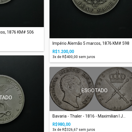
cos, 1876 KM# 506
Império Alemão 5 marcos, 1876 KM# 598
R$1.200,00
3
x de
R$400,00
sem juros
ESGOTADO
TADO
Bavaria - Thaler - 1816 - Maximilian I J...
R$980,00
3
x de
R$326,67
sem juros