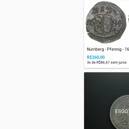
Nürnberg - Pfennig - 1
R$260,00
3
x de
R$86,67
sem juros
ESGO