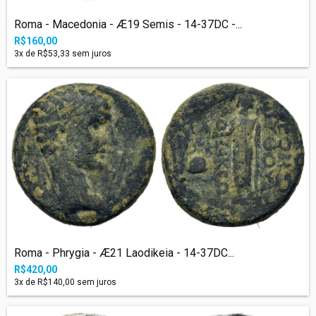
Roma - Macedonia - Æ19 Semis - 14-37DC -...
R$160,00
3
x de
R$53,33
sem juros
Roma - Phrygia - Æ21 Laodikeia - 14-37DC...
R$420,00
3
x de
R$140,00
sem juros