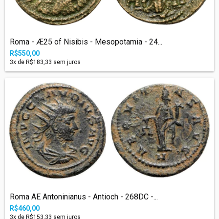
Roma - Æ25 of Nisibis - Mesopotamia - 24...
R$550,00
3
x de
R$183,33
sem juros
Roma AE Antoninianus - Antioch - 268DC -...
R$460,00
3
x de
R$153,33
sem juros