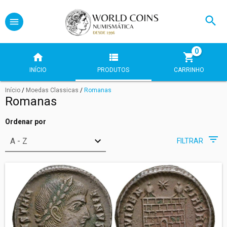
0
INÍCIO
PRODUTOS
CARRINHO
Início
/
Moedas Classicas
/
Romanas
Romanas
Ordenar por
FILTRAR