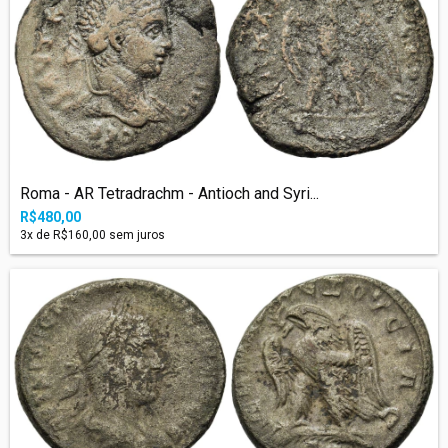
Roma - AR Tetradrachm - Antioch and Syri...
R$480,00
3
x de
R$160,00
sem juros