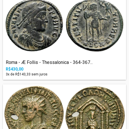
Roma - Æ Follis - Thessalonica - 364-367...
R$430,00
3
x de
R$143,33
sem juros