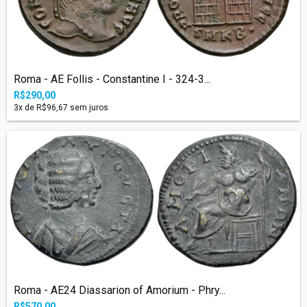
Roma - AE Follis - Constantine I - 324-3...
R$290,00
3
x de
R$96,67
sem juros
Roma - AE24 Diassarion of Amorium - Phry...
R$570,00