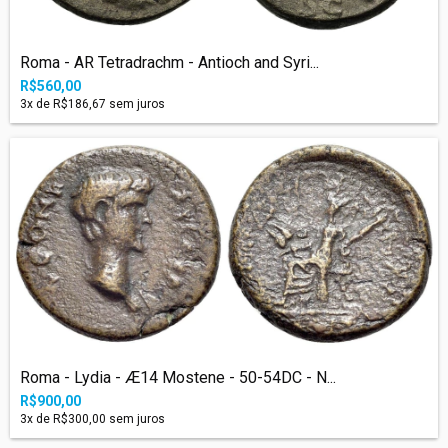
Roma - AR Tetradrachm - Antioch and Syri...
R$560,00
3
x de
R$186,67
sem juros
Roma - Lydia - Æ14 Mostene - 50-54DC - N...
R$900,00
3
x de
R$300,00
sem juros