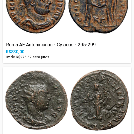
Roma AE Antoninianus - Cyzicus - 295-299...
R$830,00
3
x de
R$276,67
sem juros