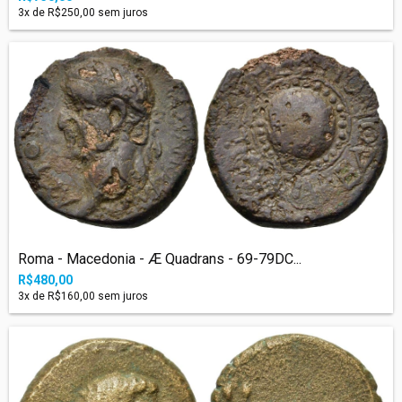
3
x de
R$250,00
sem juros
Roma - Macedonia - Æ Quadrans - 69-79DC...
R$480,00
3
x de
R$160,00
sem juros