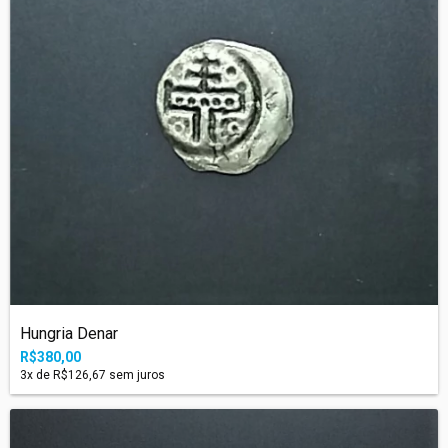
Hungria Denar
R$380,00
3
x de
R$126,67
sem juros