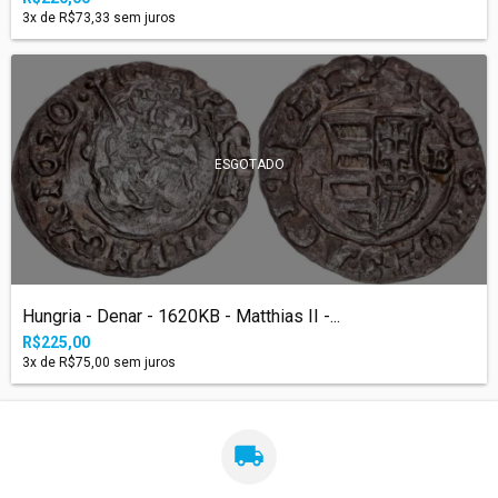
3
x de
R$73,33
sem juros
ESGOTADO
Hungria - Denar - 1620KB - Matthias II -...
R$225,00
3
x de
R$75,00
sem juros