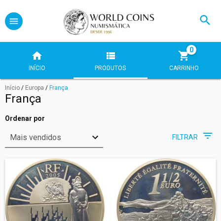
0
INÍCIO
PRODUTOS
CARRINHO
Início
/
Europa
/
França
França
Ordenar por
FILTRAR