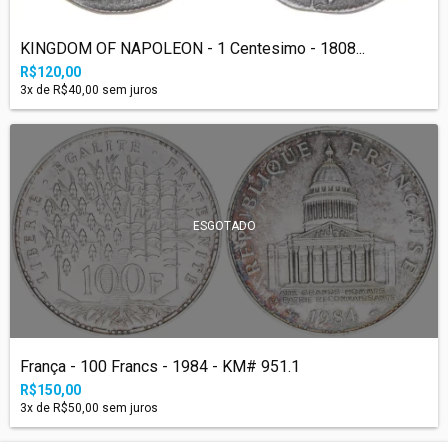
KINGDOM OF NAPOLEON - 1 Centesimo - 1808...
R$120,00
3
x de
R$40,00
sem juros
ESGOTADO
França - 100 Francs - 1984 - KM# 951.1
R$150,00
3
x de
R$50,00
sem juros