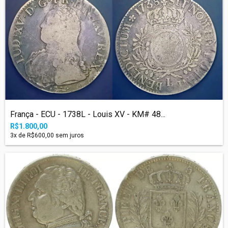
França - ECU - 1738L - Louis XV - KM# 48...
R$1.800,00
3
x de
R$600,00
sem juros