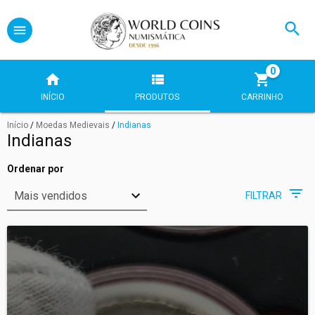
0
INÍCIO
PRODUTOS
CARRINHO
Início
/
Moedas Medievais
/
Indianas
Indianas
Ordenar por
FILTRAR