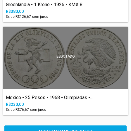
Groenlandia - 1 Krone - 1926 - KM# 8
R$380,00
3
x de
R$126,67
sem juros
ESGOTADO
Mexico - 25 Pesos - 1968 - Olimpiadas -...
R$230,00
3
x de
R$76,67
sem juros