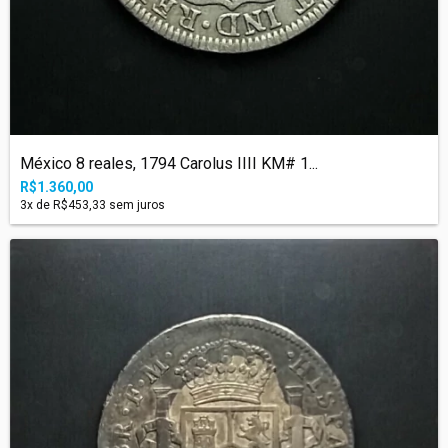
México 8 reales, 1794 Carolus IIII KM# 1...
R$1.360,00
3
x de
R$453,33
sem juros