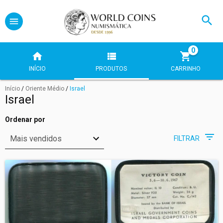
0
INÍCIO
PRODUTOS
CARRINHO
Início
/
Oriente Médio
/
Israel
Israel
Ordenar por
FILTRAR