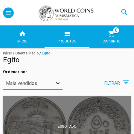
0
INÍCIO
PRODUTOS
CARRINHO
Início
/
Oriente Médio
/
Egito
Egito
Ordenar por
FILTRAR
ESGOTADO