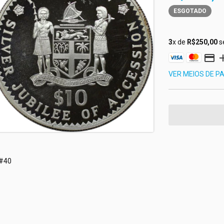
ESGOTADO
3
x de
R$250,00
s
VER MEIOS DE 
M#40