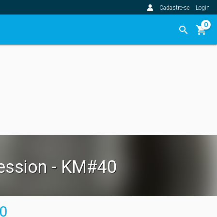
Cadastre-se
Login
0
ccession - KM#40
0