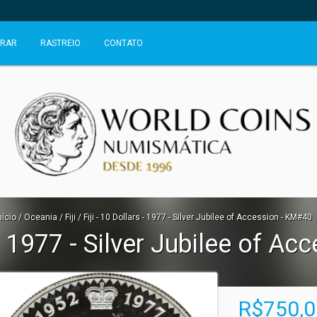
RAR
RASTREIO
CONTATO
nício
/
Oceania
/
Fiji
/
Fiji - 10 Dollars - 1977 - Silver Jubilee of Accession - KM#40
s - 1977 - Silver Jubilee of A
R$750,0