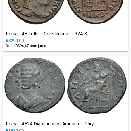
Roma - AE Follis - Constantine I - 324-3...
R$290,00
3
x de
R$96,67
sem juros
Roma - AE24 Diassarion of Amorium - Phry...
R$570,00