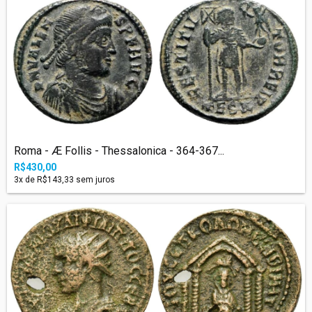
Roma - Æ Follis - Thessalonica - 364-367...
R$430,00
3
x de
R$143,33
sem juros