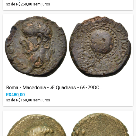
3
x de
R$250,00
sem juros
Roma - Macedonia - Æ Quadrans - 69-79DC...
R$480,00
3
x de
R$160,00
sem juros