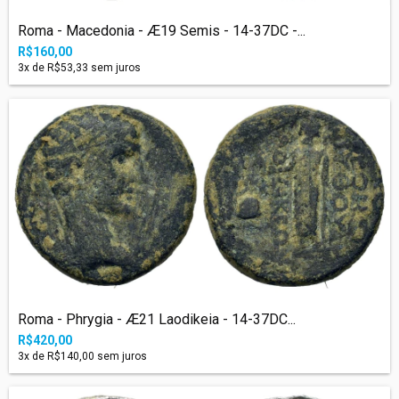
Roma - Macedonia - Æ19 Semis - 14-37DC -...
R$160,00
3
x de
R$53,33
sem juros
Roma - Phrygia - Æ21 Laodikeia - 14-37DC...
R$420,00
3
x de
R$140,00
sem juros