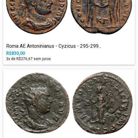
Roma AE Antoninianus - Cyzicus - 295-299...
R$830,00
3
x de
R$276,67
sem juros