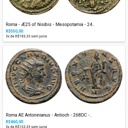
Roma - Æ25 of Nisibis - Mesopotamia - 24...
R$550,00
3
x de
R$183,33
sem juros
Roma AE Antoninianus - Antioch - 268DC -...
R$460,00
3
x de
R$153,33
sem juros