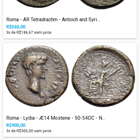
Roma - AR Tetradrachm - Antioch and Syri...
R$560,00
3
x de
R$186,67
sem juros
Roma - Lydia - Æ14 Mostene - 50-54DC - N...
R$900,00
3
x de
R$300,00
sem juros