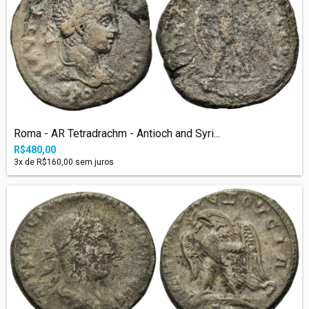
Roma - AR Tetradrachm - Antioch and Syri...
R$480,00
3
x de
R$160,00
sem juros